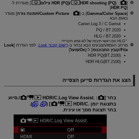
[
:
HDR shooting (PQ)‎/‏HDR (PQ)‎ צילום
] מוגדרת ל-
]
HDR PQ
[
[
Gamma/Color Space
] ב-[
:
Custom Picture/תמונת גזרה
] מוגדר
באופן הבא
Canon Log 3 / C.Gamut
PQ / BT.2020
HLG / BT.2020
HLG הם ראשי תיבות של לוג-גמא היברידי.
מרחב הגמא/הצבעים הבא נבחר ב-
רישום קובצי Look
, לפני הגדרת [
Look
File/קובץ התבוננות
] ל-[
On/פועל
]
HDR PQ(BT.2100)‎
HDR HLG(BT.2100)‎
הצג את הגדרות סייען הצפייה
בחר [
:
HDR/C.Log View Assist.‎/.סיוע
בתצוגת יומן ‎
HDR/C.
] (
,
).
בחר תצוגת מסך או עינית.