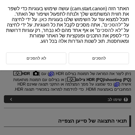
האתר הזה (cam.start.canon) עושה שימוש בעוגיות כדי לשפר
את חווית המשתמש שלך ולנתח לתפעול ושיפור של האתר.
תוכל למצוא עוד על השימוש שלנו בעוגיות
כאן
. על ידי לחיצה
על “
להסכים
”, אתה מסכים לקבל את כל העוגיות. על ידי לחיצה
D375-102
על “
לא להסכים
” או אף אחד מהם לא נבחר, רק עוגיות דרושות
כדי לספק את התכנים ופונקציות של האתר שמורות
סייען צפייה ביומן HDR/C.‎
ומאוחסנות. תוכ לשנות הגדרות אלה בכל רגע.
תנאי התצוגה של סייען הצפייה
להסכים
לא להסכים
הצג את הגדרות סייען הצפייה
ניתן ליצור את המראה של תמונות בצילום HDR (
) עם [
:
HDR
shooting (PQ)‎/‏HDR (PQ)‎ צילום
] או בצילום עם תמונות מותאמות
אישית (
) כפי שמוצג על מסך המצלמה או התקני תצוגה שאינם HDR
המחוברים באמצעות HDMI. כדי להידמות למראה במכשירי תצוגה HDR.
שימו לב
תנאי התצוגה של סייען הצפייה