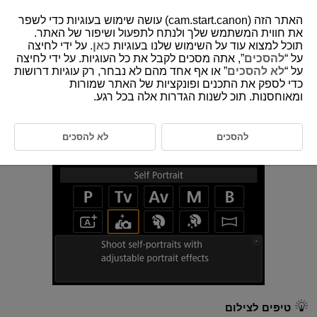
האתר הזה (cam.start.canon) עושה שימוש בעוגיות כדי לשפר
את חווית המשתמש שלך ולנתח לתפעול ושיפור של האתר.
תוכל למצוא עוד על השימוש שלנו בעוגיות
כאן
. על ידי לחיצה
על “
להסכים
”, אתה מסכים לקבל את כל העוגיות. על ידי לחיצה
D375-048
על “
לא להסכים
” או אף אחד מהם לא נבחר, רק עוגיות דרושות
כדי לספק את התכנים ופונקציות של האתר שמורות
דיוקן עצמי
ומאוחסנות. תוכ לשנות הגדרות אלה בכל רגע.
צלם עם הגדרות מותאמות לתמונות שלך. סובבו את המסך לכיוון הפנים שלכם.
להסכים
לא להסכים
טיפים לצילום