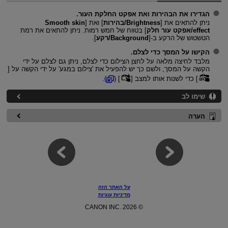
הגדירו את הבהירות ואת אפקט החלקת העור.
ניתן להתאים את [
Brightness/בהירות
] ואת [
Smooth skin
effect/אפקט עור חלק
] בטווח של חמש רמות. ניתן להתאים את רמת
הטשטוש של הרקע ב-[
Background/רקע
].
הקישו על המסך כדי לצלם.
מלבד לחיצה מלאה על לחצן הצילום כדי לצלם, ניתן גם לצלם על ידי
הקשה על המסך, ולשם כך יש להפעיל את 'צילום במגע' על ידי הקשה על [
] כדי לשנות אותו למצב [
] (
).
שימו לב
הערה
על האתר הזה
מדיניות עוגיות
© CANON INC. 2026