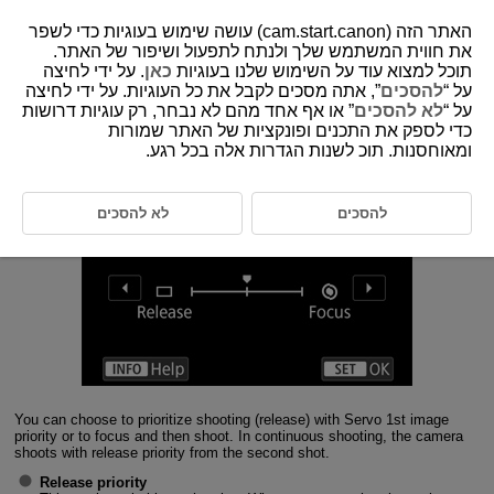
האתר הזה (cam.start.canon) עושה שימוש בעוגיות כדי לשפר
את חווית המשתמש שלך ולנתח לתפעול ושיפור של האתר.
תוכל למצוא עוד על השימוש שלנו בעוגיות
כאן
. על ידי לחיצה
1-7 Servo 1st Image Priority
על “
להסכים
”, אתה מסכים לקבל את כל העוגיות. על ידי לחיצה
על “
לא להסכים
” או אף אחד מהם לא נבחר, רק עוגיות דרושות
כדי לספק את התכנים ופונקציות של האתר שמורות
Configuring Servo 1st image priority actions
ומאוחסנות. תוכ לשנות הגדרות אלה בכל רגע.
להסכים
לא להסכים
You can choose to prioritize shooting (release) with Servo 1st image
priority or to focus and then shoot. In continuous shooting, the camera
shoots with release priority from the second shot.
Release priority