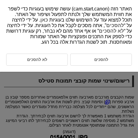
האתר הזה (cam.start.canon) עושה שימוש בעוגיות כדי לשפר
את חווית המשתמש שלך ולנתח לתפעול ושיפור של האתר.
תוכל למצוא עוד על השימוש שלנו בעוגיות
כאן
. על ידי לחיצה
על “
להסכים
”, אתה מסכים לקבל את כל העוגיות. על ידי לחיצה
D305-205
על “
לא להסכים
” או אף אחד מהם לא נבחר, רק עוגיות דרושות
כדי לספק את התכנים ופונקציות של האתר שמורות
מתן שמות לקבצים
ומאוחסנות. תוכ לשנות הגדרות אלה בכל רגע.
רישום/שינוי שמות קובצי תמונות סטילס
להסכים
לא להסכים
הגדרות שם קובץ וידאו
רישום/שינוי שמות קובצי תמונות סטילס
שמות הקבצים מורכבים מארבעה תווים אלפאנומריים ואחריהם מספר קובץ בן
ארבע ספרות (
) וסיומת קובץ. ניתן לשנות את ארבעת התווים האלפאנומריים
הראשונים, שהם ייחודיים לכל מצלמה כברירת מחדל ומוגדרים כאשר המצלמה
נשלחת.
הגדרת משתמש 1 מאפשרת לך לרשום ארבעה תווים לבחירתך. הגדרת
משתמש 2 מוסיפה שלושה תווים ראשוניים רשומים לבחירתך לתו רביעי המייצג
את גודל התמונה שמתווסף אוטומטית לאחר הצילום.
(דוגמה)