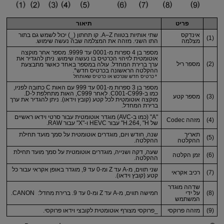
פריט
תיאור
אינדקס
שתי אותיות בטווח A–Z. קו תחתון (_) יכול לשמש גם בתור
(1)
מצלמה
התו השני. מזהה את המצלמה שבה נעשה שימוש.
מספר בן 4 ספרות מ-0001 עד 9999. מספר אחר מוקצה
אוטומטית לזיהוי הכרטיס בו נעשה שימוש. ניתן להגדיר את
(2)
מספר ריל
ערך ברירת המחדל. עולה במספר באחד כאשר מתבצעת
ההקלטה הראשונה בכרטיס חדש*.
כרטיס חדש שנרכש או כרטיס שאותחל
מספר בן 3 ספרות מ-001 עד 999 עם האות C כתובה לפניו,
כמו ב-C001-C999. לאחר C999, האות מתחלפת ל-D.
(3)
מספר קטע
מוקצה אוטומטית לכל קטע (קובץ וידאו). ניתן להגדיר את ערך
ברירת המחדל.
"A" (כמו ב-AVC) מוגדר אוטומטית עבור סרטי וידאו ראשיים
(4)
מזהה Codec
של H.264, "H" עבור HEVC ו-"X" עבור RAW.
תאריך
שנה, חודש ויום, מוגדרים אוטומטית על סמך מועד תחילת
(5)
ההקלטה
ההקלטה.
שעה, דקה ושנייה, מוגדרים אוטומטית על סמך מועד תחילת
(6)
זמן הקלטה
ההקלטה.
שני תווים, מ-A עד Z ומ-0 עד 9, מוגדר באופן אקראי עבור כל
(7)
רכיב אקראי
קטע (קובץ וידאו).
שדהה מוגדר
(8)
על ידי
חמישה תווים, מ-A עד Z ומ-0 עד 9. ברירת מחדל: CANON.
המשתמש
(9)
מזהה פרוקסי
_פרוקסי מצורף אוטומטית לקובצי וידאו פרוקסי.