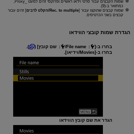
שמות הקבצים עבור סרטי וידאו ראשיים ופרוקסי זהים למעט _Proxy,
כמתואר ב-(9).
שמות קבצים שהוקצו עבור [
Rec. to multiple/הקלט לרבים
] זהים עבור
קבצים בשני הכרטיסים.
הגדרת שמות קובצי הווידאו
בחרו ב-[
:
File name/
: שם קובץ
] (
).
בחרו ב-[
Movies/וידיאו
].
הגדר את שם קובץ הווידאו