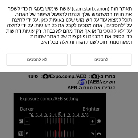
האתר הזה (cam.start.canon) עושה שימוש בעוגיות כדי לשפר
את חווית המשתמש שלך ולנתח לתפעול ושיפור של האתר.
תוכל למצוא עוד על השימוש שלנו בעוגיות
כאן
. על ידי לחיצה
על “
להסכים
”, אתה מסכים לקבל את כל העוגיות. על ידי לחיצה
D305-044
על “
לא להסכים
” או אף אחד מהם לא נבחר, רק עוגיות דרושות
כדי לספק את התכנים ופונקציות של האתר שמורות
סוגר חשיפה אוטומטי (AEB)
ומאוחסנות. תוכ לשנות הגדרות אלה בכל רגע.
במצב "סוגר חשיפה", המצלמה מצלמת שלוש תמונות רצופות בחשיפות שונות
על ידי התאמה אוטומטית של מהירות התריס, ערך הצמצם או מהירות ה-ISO.
להסכים
לא להסכים
AEB מייצג את המונח תיחום חשיפה אוטומטי.
בחרו ב-[
:
Expo.comp./AEB
/
:
פיצוי
חשיפה/AEB
] (
).
הגדירו את טווח ה-AEB.