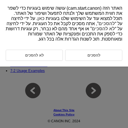
האתר הזה (cam.start.canon) עושה שימוש בעוגיות כדי לשפר
את חווית המשתמש שלך ולנתח לתפעול ושיפור של האתר.
תוכל למצוא עוד על השימוש שלנו בעוגיות
כאן
. על ידי לחיצה
7 Register/Recall AF-related Settings Save
על “
להסכים
”, אתה מסכים לקבל את כל העוגיות. על ידי לחיצה
to/Load From Card
” או אף אחד מהם לא נבחר, רק עוגיות דרושות
לא להסכים
על “
כדי לספק את התכנים ופונקציות של האתר שמורות
ומאוחסנות. תוכ לשנות הגדרות אלה בכל רגע.
This chapter covers the [Register/Recall AF-related Settings] function,
which can batch register and recall various AF-related settings currently
set on the camera as well as save setting files to and read setting files
להסכים
לא להסכים
from a card.
7-1 Function Overview
7-2 Usage Examples
About This Site
Cookies Policy
© CANON INC. 2024