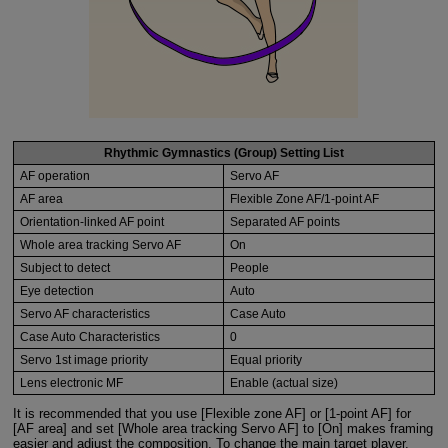
Rhythmic Gymnastics (Group) Setting List
AF operation
Servo AF
AF area
Flexible Zone AF/1-point AF
Orientation-linked AF point
Separated AF points
Whole area tracking Servo AF
On
Subject to detect
People
Eye detection
Auto
Servo AF characteristics
Case Auto
Case Auto Characteristics
0
Servo 1st image priority
Equal priority
Lens electronic MF
Enable (actual size)
It is recommended that you use [Flexible zone AF] or [1-point AF] for
[AF area] and set [Whole area tracking Servo AF] to [On] makes framing
easier and adjust the composition. To change the main target player,