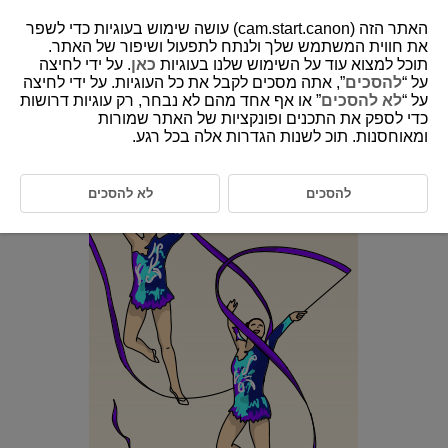
האתר הזה (cam.start.canon) עושה שימוש בעוגיות כדי לשפר
את חווית המשתמש שלך ולנתח לתפעול ושיפור של האתר.
תוכל למצוא עוד על השימוש שלנו בעוגיות
כאן
. על ידי לחיצה
6-28 Rhythmic Gymnastics (Group)
על “
להסכים
”, אתה מסכים לקבל את כל העוגיות. על ידי לחיצה
על “
לא להסכים
” או אף אחד מהם לא נבחר, רק עוגיות דרושות
כדי לספק את התכנים ופונקציות של האתר שמורות
This setting is perfect for photographing specific individuals or
ומאוחסנות. תוכ לשנות הגדרות אלה בכל רגע.
entire groups in rhythmic gymnastics.
להסכים
לא להסכים