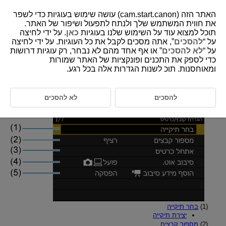
האתר הזה (cam.start.canon) עושה שימוש בעוגיות כדי לשפר
את חווית המשתמש שלך ולנתח לתפעול ושיפור של האתר.
תוכל למצוא עוד על השימוש שלנו בעוגיות
כאן
. על ידי לחיצה
על “
להסכים
”, אתה מסכים לקבל את כל העוגיות. על ידי לחיצה
D292-164
על “
לא להסכים
” או אף אחד מהם לא נבחר, רק עוגיות דרושות
כדי לספק את התכנים ופונקציות של האתר שמורות
תפריטי לשוניות: הגדרה
ומאוחסנות. תוכ לשנות הגדרות אלה בכל רגע.
הגדרת קובץ/כרטיס
להסכים
לא להסכים
(1)
בחר תיקייה
יצירת תיקייה
(2)
מספור קבצים