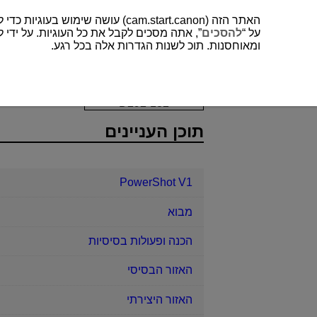
האתר הזה (cam.start.canon) עושה שימוש בעוגיות כדי לשפר את חווית המשתמש שלך ולנתח לתפעול ושיפור של האתר. תוכל למצוא עוד על השימוש שלנו בעוגיות
על “
להסכים
”, אתה מסכים לקבל את כל העוגיות. על ידי ל
ומאוחסנות. תוכ לשנות הגדרות אלה בכל רגע.
PowerShot V1
צפייה
להמשיך מהצ
D292-132
תוכן העניינים
PowerShot V1
מבוא
הכנה ופעולות בסיסיות
האזור הבסיסי
האזור היצירתי