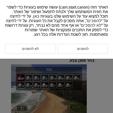
האתר הזה (cam.start.canon) עושה שימוש בעוגיות כדי לשפר
את חווית המשתמש שלך ולנתח לתפעול ושיפור של האתר.
תוכל למצוא עוד על השימוש שלנו בעוגיות
כאן
. על ידי לחיצה
על “
להסכים
”, אתה מסכים לקבל את כל העוגיות. על ידי לחיצה
D292-063
על “
לא להסכים
” או אף אחד מהם לא נבחר, רק עוגיות דרושות
כדי לספק את התכנים ופונקציות של האתר שמורות
מסנן צבע
ומאוחסנות. תוכ לשנות הגדרות אלה בכל רגע.
ניתן להתאים צבעים תוך כדי צפייה במסך.
להסכים
לא להסכים
בחר [
:
צבע מסנן
] (
).
בחר מסנן צבע.