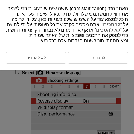
האתר הזה (cam.start.canon) עושה שימוש בעוגיות כדי לשפר
את חווית המשתמש שלך ולנתח לתפעול ושיפור של האתר.
תוכל למצוא עוד על השימוש שלנו בעוגיות
כאן
. על ידי לחיצה
על “
להסכים
”, אתה מסכים לקבל את כל העוגיות. על ידי לחיצה
D101-090
על “
לא להסכים
” או אף אחד מהם לא נבחר, רק עוגיות דרושות
כדי לספק את התכנים ופונקציות של האתר שמורות
Reverse Display
ומאוחסנות. תוכ לשנות הגדרות אלה בכל רגע.
A mirror image can be displayed when you shoot with the screen rotated
toward the subject (toward the front of the camera).
להסכים
לא להסכים
Select [
:
Reverse display
].