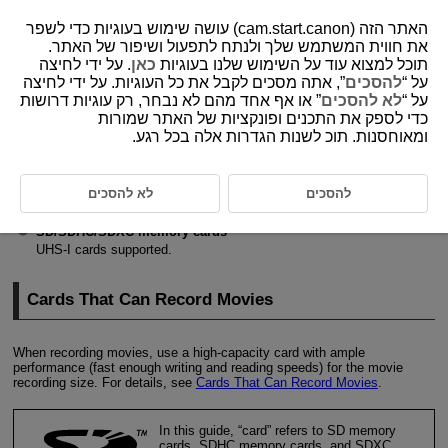
האתר הזה (cam.start.canon) עושה שימוש בעוגיות כדי לשפר
את חווית המשתמש שלך ולנתח לתפעול ושיפור של האתר.
תוכל למצוא עוד על השימוש שלנו בעוגיות
כאן
. על ידי לחיצה
על “
להסכים
”, אתה מסכים לקבל את כל העוגיות. על ידי לחיצה
D101-007
על “
לא להסכים
” או אף אחד מהם לא נבחר, רק עוגיות דרושות
כדי לספק את התכנים ופונקציות של האתר שמורות
Compatible Cards
ומאוחסנות. תוכ לשנות הגדרות אלה בכל רגע.
The following cards can be used with the camera regardless of capacity.
If the card is new or was previously formatted (initialized) by
להסכים
לא להסכים
another camera or computer, format the card with this camera
(
).
SD/SDHC/SDXC memory cards
UHS-I cards supported.
Cards That Can Record Movies
When recording movies, use a high-capacity card with ample
performance (fast enough writing and reading speeds) for the movie
recording size. For details, see
Cards That Can Record Movies
.
In this guide, “card” refers to SD memory
cards, SDHC memory cards, and SDXC