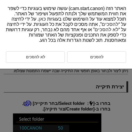
האתר הזה (cam.start.canon) עושה שימוש בעוגיות כדי לשפר
את חווית המשתמש שלך ולנתח לתפעול ושיפור של האתר.
תוכל למצוא עוד על השימוש שלנו בעוגיות
כאן
. על ידי לחיצה
על “
להסכים
”, אתה מסכים לקבל את כל העוגיות. על ידי לחיצה
D185-198
על “
לא להסכים
” או אף אחד מהם לא נבחר, רק עוגיות דרושות
כדי לספק את התכנים ופונקציות של האתר שמורות
הגדרות תיקייה
ומאוחסנות. תוכ לשנות הגדרות אלה בכל רגע.
יצירת תיקייה
להסכים
לא להסכים
בחירת תיקייה
ניתן ליצור ולבחור באופן חופשי את התיקייה שבה יישמרו התמונות שצולמו.
יצירת תיקייה
בחרו ב-[
:
Select folder/בחר תיקייה
] (
).
בחרו ב-[
Create folder/צור תיקיה
].