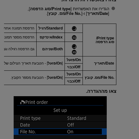
הגדירו את האפשרויות [
Print type/סוג הדפסה
],
[
Date/תאריך
] ו-[
File No.
/
מס. קובץ
].
Standard/רגיל
הדפסת תמונה אחת על ג
Index/אינדקס
הדפסת מספר תמונות ממ
Print type/
סוג הדפסה
Both/שניהם
גם הדפסה רגילה וגם 
On/פועל
Date/תאריך
[
On/פועל
] - הטבעת תאריך הצילום של ה
Off/כבוי
On/פועל
File No.
/
מס. קובץ
[
On/פועל
] - הטבעת מספר הקובץ.
Off/כבוי
צאו מההגדרה.