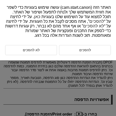
האתר הזה (cam.start.canon) עושה שימוש בעוגיות כדי לשפר
את חווית המשתמש שלך ולנתח לתפעול ושיפור של האתר.
תוכל למצוא עוד על השימוש שלנו בעוגיות
כאן
. על ידי לחיצה
על “
להסכים
”, אתה מסכים לקבל את כל העוגיות. על ידי לחיצה
D185-148
על “
לא להסכים
” או אף אחד מהם לא נבחר, רק עוגיות דרושות
כדי לספק את התכנים ופונקציות של האתר שמורות
הזמנת הדפסה (DPOF)
ומאוחסנות. תוכ לשנות הגדרות אלה בכל רגע.
אפשרויות הדפסה
להסכים
לא להסכים
בחירת תמונות להדפסה
DPOF (תבנית הזמנת הדפסה דיגיטלית) מאפשרת להדפיס תמונות שנשמרו
בכרטיס בהתאם להוראות ההדפסה שלכם כגון בחירת התמונה, כמות להדפסה
וכו'. ניתן להדפיס תמונות מרובות באצווה אחת או ליצור סדר הדפסה עבור
שירותי הדפסה ועיבוד תמונות.
ניתן להגדיר את הגדרות ההדפסה כגון סוג הדפסה, הטבעת תאריך, מספר
קובץ וכו'. הגדרות ההדפסה יחולו על כל התמונות שנבחרו להדפסה. (לא ניתן
להגדיר אותן בנפרד לכל תמונה).
אפשרויות הדפסה
בחרו ב-[
:
Print order/הזמנת הדפסה
].