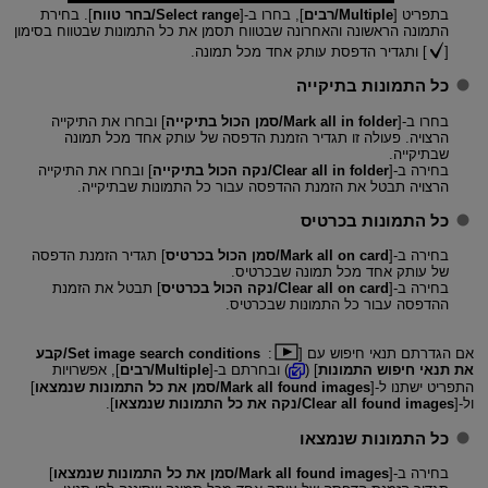
בתפריט [
Multiple/רבים
], בחרו ב-[
Select range/בחר טווח
]. בחירת
התמונה הראשונה והאחרונה שבטווח תסמן את כל התמונות שבטווח בסימון
[
] ותגדיר הדפסת עותק אחד מכל תמונה.
כל התמונות בתיקייה
בחרו ב-[
Mark all in folder/סמן הכול בתיקייה
] ובחרו את התיקייה
הרצויה. פעולה זו תגדיר הזמנת הדפסה של עותק אחד מכל תמונה
שבתיקייה.
בחירה ב-[
Clear all in folder/נקה הכול בתיקייה
] ובחרו את התיקייה
הרצויה תבטל את הזמנת ההדפסה עבור כל התמונות שבתיקייה.
כל התמונות בכרטיס
בחירה ב-[
Mark all on card/סמן הכול בכרטיס
] תגדיר הזמנת הדפסה
של עותק אחד מכל תמונה שבכרטיס.
בחירה ב-[
Clear all on card/נקה הכול בכרטיס
] תבטל את הזמנת
ההדפסה עבור כל התמונות שבכרטיס.
אם הגדרתם תנאי חיפוש עם [
:
Set image search conditions/קבע
את תנאי חיפוש התמונות
] (
) ובחרתם ב-[
Multiple/רבים
], אפשרויות
התפריט ישתנו ל-[
Mark all found images/סמן את כל התמונות שנמצאו
]
ול-[
Clear all found images/נקה את כל התמונות שנמצאו
].
כל התמונות שנמצאו
בחירה ב-[
Mark all found images/סמן את כל התמונות שנמצאו
]