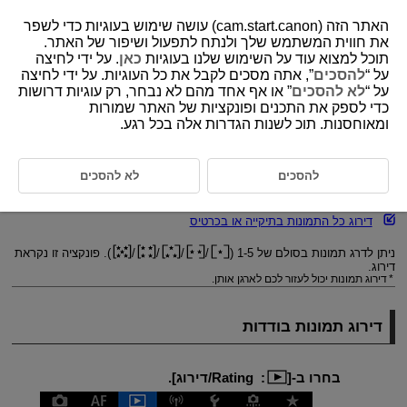
האתר הזה (cam.start.canon) עושה שימוש בעוגיות כדי לשפר
את חווית המשתמש שלך ולנתח לתפעול ושיפור של האתר.
תוכל למצוא עוד על השימוש שלנו בעוגיות
כאן
. על ידי לחיצה
על “
להסכים
”, אתה מסכים לקבל את כל העוגיות. על ידי לחיצה
D180-148
על “
לא להסכים
” או אף אחד מהם לא נבחר, רק עוגיות דרושות
כדי לספק את התכנים ופונקציות של האתר שמורות
דירוג תמונות
ומאוחסנות. תוכ לשנות הגדרות אלה בכל רגע.
דירוג תמונות בודדות
להסכים
לא להסכים
דירוג לפי בחירת טווח
דירוג כל התמונות בתיקייה או בכרטיס
ניתן לדרג תמונות בסולם של 1-5 (
/
/
/
/
). פונקציה זו נקראת
דירוג.
דירוג תמונות יכול לעזור לכם לארגן אותן.
דירוג תמונות בודדות
בחרו ב-[
:
Rating/דירוג
].