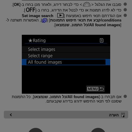
סובבו את הגלגל
כדי לבחור דירוג, ולאחר מכן בחרו ב-[
OK
].
כדי לא לדרג תמונות או כדי לבטל את הדירוג, בחרו ב-[
].
אם הגדרתם תנאי חיפוש באמצעות [
:
Set image search
conditions/קבע את תנאי חיפוש התמונות
] (
), האפשרות תשתנה ל-
[
All found images/כל התמונ. שנמצאו
].
אם תבחרו ב-[
All found images/כל התמונ. שנמצאו
], כל התמונות
שסוננו לפי תנאי החיפוש ידורגו בדירוג שקבעתם.
הערה