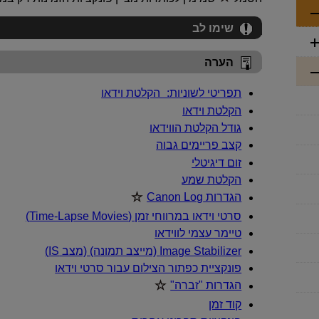
שימו לב
הערה
תפריטי לשוניות: הקלטת וידאו
הקלטת וידאו
גודל הקלטת הווידאו
קצב פריימים גבוה
זום דיגיטלי
הקלטת שמע
הגדרות Canon Log‏
סרטי וידאו במרווחי זמן (Time-Lapse Movies)
טיימר עצמי לווידאו
Image Stabilizer (מייצב תמונה) (מצב IS)
פונקציית כפתור הצילום עבור סרטי וידאו
הגדרות "זברה"‏
קוד זמן