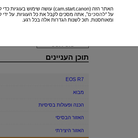
האתר הזה (cam.start.canon) עושה שימוש בעוגיות כדי לשפר את חווית המשתמש שלך ולנתח לתפעול ושיפור של האתר. תוכל למצוא עוד על השימוש שלנו בעוגיות
על “
להסכים
”, אתה מסכים לקבל את כל העוגיות. על ידי ל
ומאוחסנות. תוכ לשנות הגדרות אלה בכל רגע.
EOS R7
צילום והקלטה
הקלטת וידא
D180-102
תוכן העניינים
EOS R7
מבוא
הכנה ופעולות בסיסיות
האזור הבסיסי
האזור היצירתי