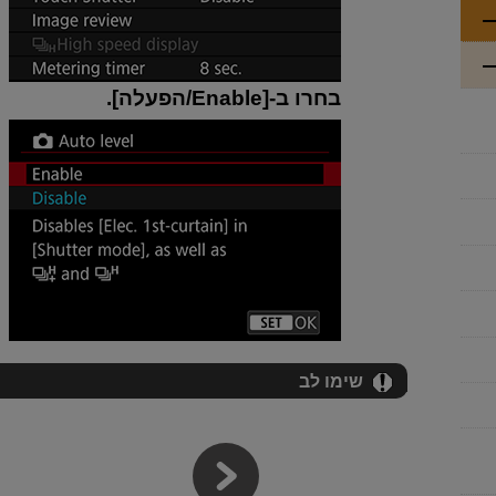
בחרו ב-[
Enable/הפעלה
].
שימו לב