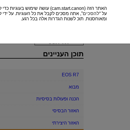
האתר הזה (cam.start.canon) עושה שימוש בעוגיות כדי לשפר את חווית המשתמש שלך ולנתח לתפעול ושיפור של האתר. תוכל למצוא עוד על השימוש שלנו בעוגיות
על “
להסכים
”, אתה מסכים לקבל את כל העוגיות. על ידי ל
ומאוחסנות. תוכ לשנות הגדרות אלה בכל רגע.
EOS R7
צילום והקלטה
צילום תמונ
D180-089
תוכן העניינים
EOS R7
מבוא
הכנה ופעולות בסיסיות
האזור הבסיסי
האזור היצירתי