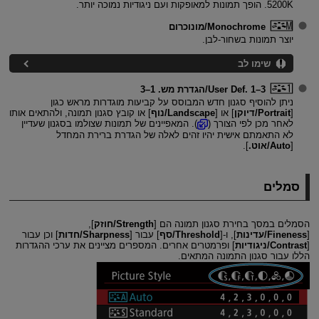
5200K. הופך תמונות למאופקות ועם ניגודיות נמוכה יותר.
Monochrome/מונוכרום
יוצר תמונות בשחור-לבן.
שימו לב
User Def. 1–3
/הגדרת מש. 1
–3
ניתן להוסיף סגנון חדש המבוסס על קביעות מוגדרות מראש כגון
[
Portrait/דיוקן
] או [
Landscape/נוף
] או קובץ סגנון תמונה, ולהתאים אותו
לאחר מכן לפי הצורך (
). המאפיינים של תמונות שצולמו בסגנון שעדיין
לא התאמתם אישית יהיו זהים לאלה של הגדרת ברירת המחדל
[
Auto/אוט.
].
סמלים
הסמלים במסך בחירת סגנון תמונה הם [
Strength/חוזק
],
[
Fineness/עדינות
], ו-[
Threshold/סף
] עבור [
Sharpness/חדות
] וכן עבור
[
Contrast/ניגודיות
] ופרמטרים אחרים. המספרים מציינים את ערכי ההגדרות
הללו עבור סגנון התמונה המתאים.