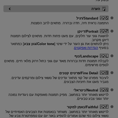
הערה
Standard/רגיל
התמונה נראית חיה, חדה וברורה. מתאים לרוב הסצנות.
Portrait/דיוקן
להשגת גווני עור חלקים, עם מעט פחות חדות. מתאים לצילום תמונות
דיוקן מקרוב.
ניתן להתאים את גון העור על ידי שינוי [
Color tone/גוון צבע
] כמתואר
בסעיף
הגדרות ואפקטים
.
Landscape/נוף
לקבלת תמונות חדות וברורות מאוד עם גווני כחול וירוק מלאי חיים. מתאים
לנופים מרשימים.
Fine Detail/פרטים קטנים
לעיבוד מפורט של קווי מתאר עדינים של נושאי צילום ומרקמים עדינים.
מגביר מעט את חיוניות הצבעים.
Neutral/ניטראלי
לריטוש מאוחר יותר במחשב. מפיק תמונות מאופקות עם ניגודיות נמוכה
יותר וגווני צבע טבעיים.
Faithful/נאמן למקור
לריטוש מאוחר יותר במחשב. משחזר בנאמנות את הצבעים האמיתיים של
נושאי צילום כפי שהם אמורים להופיע באור יום עם טמפרטורת צבע של