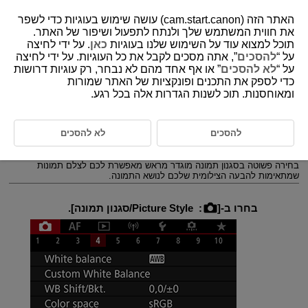
האתר הזה (cam.start.canon) עושה שימוש בעוגיות כדי לשפר
את חווית המשתמש שלך ולנתח לתפעול ושיפור של האתר.
תוכל למצוא עוד על השימוש שלנו בעוגיות
כאן
. על ידי לחיצה
על “
להסכים
”, אתה מסכים לקבל את כל העוגיות. על ידי לחיצה
D180-072
על “
לא להסכים
” או אף אחד מהם לא נבחר, רק עוגיות דרושות
כדי לספק את התכנים ופונקציות של האתר שמורות
בחירת סגנון תמונה
ומאוחסנות. תוכ לשנות הגדרות אלה בכל רגע.
מאפייני סגנון תמונה
להסכים
לא להסכים
סמלים
בחירה פשוטה בסגנון תמונה מוגדר מראש מאפשרת לכם לצלם תמונות
שמתאימות להבעה הצילומית שלכם לנושא התמונה.
בחרו ב-[
:
Picture Style/סגנון תמונה
].