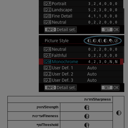
Sharpness/חדות
Strength/חוזק
Fineness/עדינות
Threshold/סף