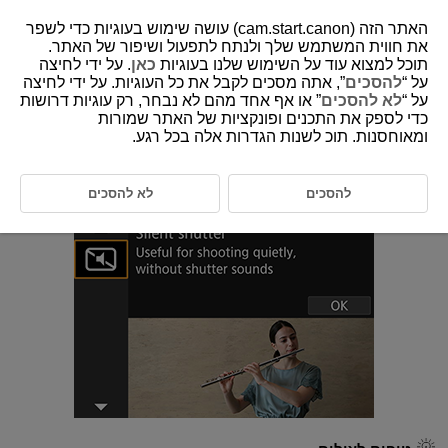
האתר הזה (cam.start.canon) עושה שימוש בעוגיות כדי לשפר
את חווית המשתמש שלך ולנתח לתפעול ושיפור של האתר.
תוכל למצוא עוד על השימוש שלנו בעוגיות
כאן
. על ידי לחיצה
על “
להסכים
”, אתה מסכים לקבל את כל העוגיות. על ידי לחיצה
D180-042
על “
לא להסכים
” או אף אחד מהם לא נבחר, רק עוגיות דרושות
כדי לספק את התכנים ופונקציות של האתר שמורות
מצב תריס שקט
ומאוחסנות. תוכ לשנות הגדרות אלה בכל רגע.
כאשר עליכם לצלם בסביבה שקטה, ניתן לצלם ללא צפצופים או צלילי שחרור
תריס.
להסכים
לא להסכים