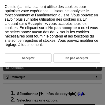
Ce site (cam.start.canon) utilise des cookies pour
optimiser votre expérience utilisateur et analyser le
fonctionnement et l'amélioration du site. Vous pouvez en
savoir plus sur notre utilisation des cookies
ici
. En
D388-229
cliquant sur «
Accepter
», vous acceptez tous les
cookies. En cliquant sur «
Ne pas accepter
» ou si vous
Informations sur le copyright
ne sélectionnez aucun des deux, seuls les cookies
nécessaires pour fournir le contenu et les fonctions du
site sont enregistrés et stockés. Vous pouvez modifier ce
Vérification des informations sur le copyright
réglage à tout moment.
Suppression des informations sur le copyright
Lorsque vous réglez les informations sur le copyright, elles sont
Accepter
Ne pas accepter
enregistrées sur l'image sous la forme d'informations Exif.
Attention
Remarque
Sélectionnez [
:
Infos de copyright
] (
).
Sélectionnez une option.