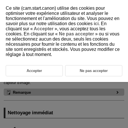
Ce site (cam.start.canon) utilise des cookies pour
optimiser votre expérience utilisateur et analyser le
fonctionnement et l'amélioration du site. Vous pouvez en
savoir plus sur notre utilisation des cookies
ici
. En
D388-222
cliquant sur «
Accepter
», vous acceptez tous les
cookies. En cliquant sur «
Ne pas accepter
» ou si vous
Nettoyage du capteur
ne sélectionnez aucun des deux, seuls les cookies
nécessaires pour fournir le contenu et les fonctions du
site sont enregistrés et stockés. Vous pouvez modifier ce
Nettoyage immédiat
réglage à tout moment.
Nettoyage automatique
Nettoyage manuel
Accepter
Ne pas accepter
La fonction de nettoyage du capteur de l'appareil photo nettoie l'avant du
capteur d'image.
Remarque
Nettoyage immédiat