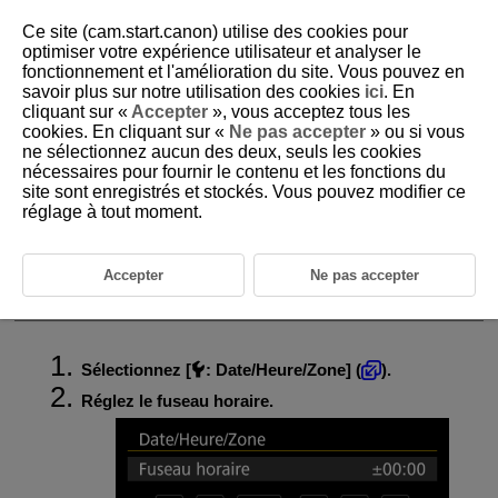
Ce site (cam.start.canon) utilise des cookies pour
optimiser votre expérience utilisateur et analyser le
fonctionnement et l'amélioration du site. Vous pouvez en
savoir plus sur notre utilisation des cookies
ici
. En
D388-209
cliquant sur «
Accepter
», vous acceptez tous les
cookies. En cliquant sur «
Ne pas accepter
» ou si vous
Date/Heure/Zone
ne sélectionnez aucun des deux, seuls les cookies
nécessaires pour fournir le contenu et les fonctions du
site sont enregistrés et stockés. Vous pouvez modifier ce
Lorsque vous mettez l'appareil photo sous tension pour la première fois
ou si la date/heure/zone a été réinitialisée, suivez ces étapes pour régler
réglage à tout moment.
d'abord le fuseau horaire.
En réglant le fuseau horaire en premier, il vous suffira d'ajuster ce
réglage au besoin à l'avenir pour que la date/heure soit actualisée en
Accepter
Ne pas accepter
conséquence.
Étant donné que les informations de la date et heure de prise de vue
seront annexées aux images capturées, veillez à régler votre date/heure.
Sélectionnez [
:
Date/Heure/Zone
] (
).
Réglez le fuseau horaire.