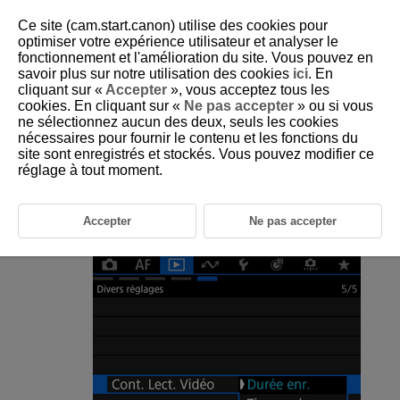
Ce site (cam.start.canon) utilise des cookies pour
optimiser votre expérience utilisateur et analyser le
fonctionnement et l'amélioration du site. Vous pouvez en
savoir plus sur notre utilisation des cookies
ici
. En
D388-172
cliquant sur «
Accepter
», vous acceptez tous les
cookies. En cliquant sur «
Ne pas accepter
» ou si vous
Compteur de lecture vidéo
ne sélectionnez aucun des deux, seuls les cookies
nécessaires pour fournir le contenu et les fonctions du
site sont enregistrés et stockés. Vous pouvez modifier ce
Vous pouvez sélectionner la manière dont l'heure est affichée sur l'écran
de lecture vidéo.
réglage à tout moment.
Sélectionnez [
:
Cont. Lect. Vidéo
] (
).
Accepter
Ne pas accepter
Sélectionnez une option.