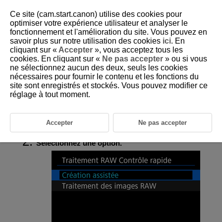
Ce site (cam.start.canon) utilise des cookies pour
optimiser votre expérience utilisateur et analyser le
fonctionnement et l'amélioration du site. Vous pouvez en
savoir plus sur notre utilisation des cookies
ici
. En
D388-161
cliquant sur «
Accepter
», vous acceptez tous les
cookies. En cliquant sur «
Ne pas accepter
» ou si vous
Traitement RAW Contrôle rapide
ne sélectionnez aucun des deux, seuls les cookies
nécessaires pour fournir le contenu et les fonctions du
site sont enregistrés et stockés. Vous pouvez modifier ce
Vous pouvez sélectionner le type de traitement des images RAW
effectué depuis l'écran de contrôle rapide.
réglage à tout moment.
Sélectionnez [
:
Traitement RAW Contrôle rapide
]
Accepter
Ne pas accepter
(
).
Sélectionnez une option.