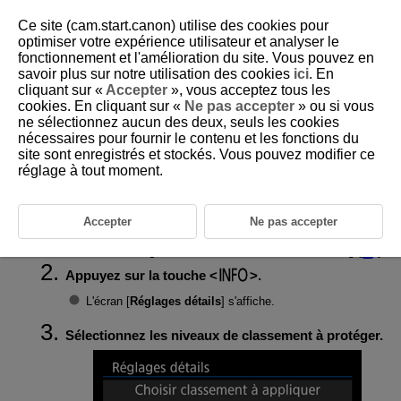
Ce site (cam.start.canon) utilise des cookies pour
optimiser votre expérience utilisateur et analyser le
fonctionnement et l'amélioration du site. Vous pouvez en
savoir plus sur notre utilisation des cookies
ici
. En
D388-156
cliquant sur «
Accepter
», vous acceptez tous les
cookies. En cliquant sur «
Ne pas accepter
» ou si vous
Protection des images lors de
ne sélectionnez aucun des deux, seuls les cookies
l'attribution d'un classement
nécessaires pour fournir le contenu et les fonctions du
site sont enregistrés et stockés. Vous pouvez modifier ce
réglage à tout moment.
Les images avec certains niveaux de classement peuvent être
automatiquement protégées une fois qu'un classement leur a été
attribué.
Accepter
Ne pas accepter
Sélectionnez [
:
Protection lors classement
] (
).
Appuyez sur la touche
.
L'écran [
Réglages détails
] s'affiche.
Sélectionnez les niveaux de classement à protéger.