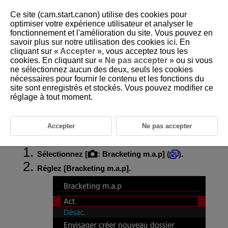
Ce site (cam.start.canon) utilise des cookies pour
optimiser votre expérience utilisateur et analyser le
fonctionnement et l'amélioration du site. Vous pouvez en
savoir plus sur notre utilisation des cookies
ici
. En
D388-095
cliquant sur «
Accepter
», vous acceptez tous les
cookies. En cliquant sur «
Ne pas accepter
» ou si vous
Bracketing de mise au point
ne sélectionnez aucun des deux, seuls les cookies
nécessaires pour fournir le contenu et les fonctions du
site sont enregistrés et stockés. Vous pouvez modifier ce
Le bracketing de mise au point permet la prise de vue en continu en
modifiant automatiquement la distance focale après chaque photo. Ces
réglage à tout moment.
images vous permettent de créer une seule image nette avec une
grande profondeur de champ. La composition est également possible au
moyen d'une application prenant en charge la composition de la
Accepter
Ne pas accepter
profondeur, comme Digital Photo Professional (logiciel EOS).
Sélectionnez [
:
Bracketing m.a.p
] (
).
Réglez [
Bracketing m.a.p
].