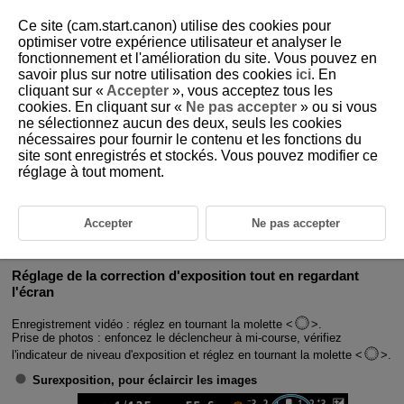
Ce site (cam.start.canon) utilise des cookies pour
optimiser votre expérience utilisateur et analyser le
fonctionnement et l'amélioration du site. Vous pouvez en
savoir plus sur notre utilisation des cookies
ici
. En
D388-069
cliquant sur «
Accepter
», vous acceptez tous les
cookies. En cliquant sur «
Ne pas accepter
» ou si vous
Correction d'exposition
ne sélectionnez aucun des deux, seuls les cookies
nécessaires pour fournir le contenu et les fonctions du
site sont enregistrés et stockés. Vous pouvez modifier ce
Vous pouvez régler la correction d'exposition vers le côté positif ou
négatif pour éclaircir ou assombrir les images par rapport à l'exposition
réglage à tout moment.
standard déterminée par l'appareil photo.
La correction d'exposition est disponible dans ces modes de prise de
vue.
Accepter
Ne pas accepter
Enregistrement vidéo : [
] [
] [
] [
] [
] [
] [
] [
]
Prise de photos :
Fv
P
Tv
Av
M
Réglage de la correction d'exposition tout en regardant
l'écran
Enregistrement vidéo : réglez en tournant la molette
.
Prise de photos : enfoncez le déclencheur à mi-course, vérifiez
l'indicateur de niveau d'exposition et réglez en tournant la molette
.
Surexposition, pour éclaircir les images