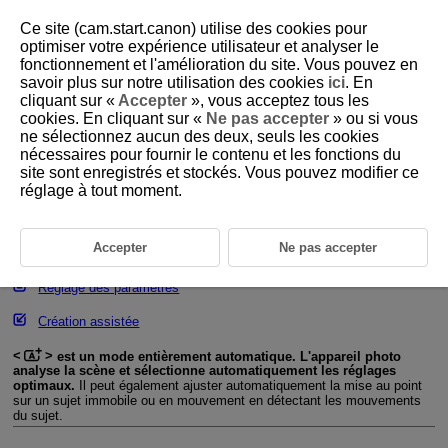
Ce site (cam.start.canon) utilise des cookies pour
optimiser votre expérience utilisateur et analyser le
fonctionnement et l'amélioration du site. Vous pouvez en
savoir plus sur notre utilisation des cookies
ici
. En
D388-043
cliquant sur «
Accepter
», vous acceptez tous les
cookies. En cliquant sur «
Ne pas accepter
» ou si vous
A+ : Prise de vue entièrement
ne sélectionnez aucun des deux, seuls les cookies
automatique (Scène intelligente
nécessaires pour fournir le contenu et les fonctions du
auto)
site sont enregistrés et stockés. Vous pouvez modifier ce
réglage à tout moment.
Prise de vue de sujets en mouvement
Accepter
Ne pas accepter
Icônes de scène
Réglage des paramètres
Création assistée
est un mode entièrement automatique. L'appareil photo
analyse la scène et sélectionne automatiquement les réglages
optimaux.
Il peut également ajuster automatiquement la mise au point
sur un sujet immobile ou en mouvement en détectant les mouvements
du sujet.