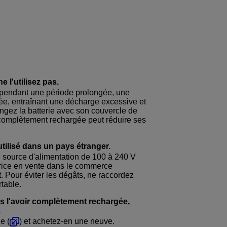
e l'utilisez pas.
to pendant une période prolongée, une
érée, entraînant une décharge excessive et
angez la batterie avec son couvercle de
 complètement rechargée peut réduire ses
tilisé dans un pays étranger.
e source d'alimentation de 100 à 240 V
trice en vente dans le commerce
 Pour éviter les dégâts, ne raccordez
rtable.
ès l'avoir complètement rechargée,
.
e (
) et achetez-en une neuve.