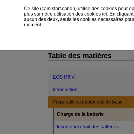
Ce site (cam.start.canon) utilise des cookies pour op
plus sur notre utilisation des cookies
ici
. En cliquant
aucun des deux, seuls les cookies nécessaires pour f
moment.
EOS R6 V
Préparatifs et opérations
D388-016
Table des matières
EOS R6 V
Introduction
Préparatifs et opérations de base
Charge de la batterie
Insertion/Retrait des batteries