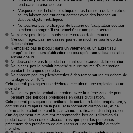
N'utilisez pas le produit si la fiche électrique n'est pas insérée à
fond dans la prise secteur.
N'exposez pas la fiche électrique et les bornes à de la saleté et
ne les laissez pas entrer en contact avec des broches ou
d'autres objets métalliques.
Ne touchez pas le chargeur de batterie ou l'adaptateur secteur
pendant un orage s'il est branché sur une prise secteur.
Ne placez pas d'objets lourds sur le cordon d'alimentation.
N'endommagez pas, ne cassez pas et ne modifiez pas le cordon
d'alimentation.
N'emballez pas le produit dans un vêtement ou un autre tissu
lorsqu'il est en cours d'utilisation ou peu après son utilisation s'il est
encore chaud.
Ne débranchez pas le produit en tirant sur le cordon d'alimentation.
Ne laissez pas le produit branché sur une source d'alimentation
pendant de longues périodes.
Ne chargez pas les piles/batteries à des températures en dehors de
la plage de 5 - 40°C.
Cela pourrait provoquer une décharge électrique, une explosion ou un
incendie.
Ne laissez pas le produit en contact avec la même zone de peau
pendant des périodes prolongées en cours d'utilisation.
Cela pourrait provoquer des brûlures de contact à faible température, y
compris des rougeurs de la peau et la formation d'ampoules, et ce
même si le produit ne semble pas chaud. L'utilisation d'un trépied ou
d'un équipement similaire est recommandée lors de l'utilisation du
produit dans des endroits chauds, ainsi que pour les personnes
présentant des problèmes de circulation ou une sensibilité cutanée
moindre.
Respectez les consignes indiquant d'éteindre le produit dans les