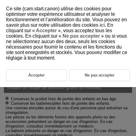
Ce site (cam.start.canon) utilise des cookies pour
optimiser votre expérience utilisateur et analyser le
fonctionnement et l'amélioration du site. Vous pouvez en
savoir plus sur notre utilisation des cookies
ici
. En
D388-011
cliquant sur «
Accepter
», vous acceptez tous les
cookies. En cliquant sur «
Ne pas accepter
» ou si vous
Instructions en matière de sécurité
ne sélectionnez aucun des deux, seuls les cookies
nécessaires pour fournir le contenu et les fonctions du
site sont enregistrés et stockés. Vous pouvez modifier ce
Veuillez lire ces instructions en vue d'une utilisation du produit en toute
sécurité.
réglage à tout moment.
Suivez ces instructions afin d'éviter toute blessure de l'utilisateur du
produit ou de tiers.
Accepter
Ne pas accepter
AVERTISSEMENT :
Indique un risque de blessure grave ou mortelle.
Conservez le produit hors de portée des enfants en bas âge.
Conserver les batteries/piles hors de portée des enfants.
Une courroie enroulée autour du cou d'une personne peut entraîner sa
strangulation.
Les pièces ou les éléments fournis des appareils photo ou des
accessoires présentent un danger en cas d'ingestion. En cas
d'ingestion, consultez immédiatement un médecin.
La batterie présente un danger en cas d'ingestion. En cas d'ingestion,
consultez immédiatement un médecin.