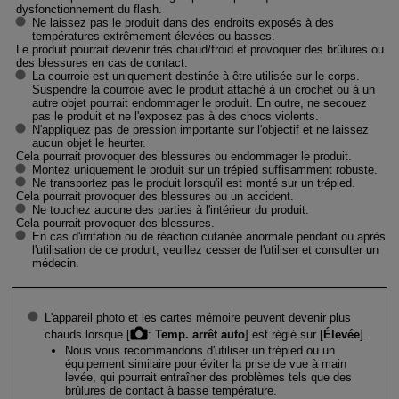
dysfonctionnement du flash.
Ne laissez pas le produit dans des endroits exposés à des
températures extrêmement élevées ou basses.
Le produit pourrait devenir très chaud/froid et provoquer des brûlures ou
des blessures en cas de contact.
La courroie est uniquement destinée à être utilisée sur le corps.
Suspendre la courroie avec le produit attaché à un crochet ou à un
autre objet pourrait endommager le produit. En outre, ne secouez
pas le produit et ne l'exposez pas à des chocs violents.
N'appliquez pas de pression importante sur l'objectif et ne laissez
aucun objet le heurter.
Cela pourrait provoquer des blessures ou endommager le produit.
Montez uniquement le produit sur un trépied suffisamment robuste.
Ne transportez pas le produit lorsqu'il est monté sur un trépied.
Cela pourrait provoquer des blessures ou un accident.
Ne touchez aucune des parties à l'intérieur du produit.
Cela pourrait provoquer des blessures.
En cas d'irritation ou de réaction cutanée anormale pendant ou après
l'utilisation de ce produit, veuillez cesser de l'utiliser et consulter un
médecin.
L'appareil photo et les cartes mémoire peuvent devenir plus
chauds lorsque [
:
Temp. arrêt auto
] est réglé sur [
Élevée
].
Nous vous recommandons d'utiliser un trépied ou un
équipement similaire pour éviter la prise de vue à main
levée, qui pourrait entraîner des problèmes tels que des
brûlures de contact à basse température.