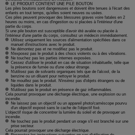
LE PRODUIT CONTIENT UNE PILE BOUTON
Les piles boutons sont dangereuses et doivent être tenues à l'écart des
enfants en tout temps, qu'elles soient neuves ou usées.
Ces piles peuvent provoquer des blessures graves voire fatales en 2
heures ou moins, en cas d'ingestion ou si placées à l'intérieur d'une
partie du corps.
Si une pile bouton est susceptible d'avoir été avalée ou placée à
l'intérieur d'une partie du corps, consultez un médecin immédiatement.
Utilisez uniquement les sources d'alimentation spécifiées dans ce
manuel d'instructions avec le produit.
Ne démontez pas et ne modifiez pas le produit.
N'exposez pas le produit à des chocs violents ou à des vibrations.
Ne touchez pas les parties internes exposées.
Cessez d'utiliser le produit en cas de situation inhabituelle, telle que
la présence de fumée ou d'une odeur étrange.
N'utilisez pas de solvants organiques tels que de l'alcool, de la
benzine ou un diluant pour nettoyer le produit.
Ne mouillez pas le produit. N'insérez pas d'objets étrangers ou de
liquides dans le produit.
N'utilisez pas le produit en présence de gaz inflammables.
Cela pourrait provoquer une décharge électrique, une explosion ou un
incendie.
Ne laissez pas un objectif ou un appareil photo/caméscope pourvu
d'un objectif exposé sans le cache de l'objectif fixé.
L'objectif risque de concentrer la lumière du soleil et de provoquer un
incendie.
Ne touchez pas le produit pendant un orage s'il est branché sur une
prise secteur.
Cela pourrait provoquer une décharge électrique.
Respectez les instructions suivantes en cas d'utilisation de