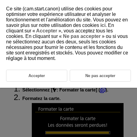
Ce site (cam.start.canon) utilise des cookies pour
optimiser votre expérience utilisateur et analyser le
fonctionnement et l'amélioration du site. Vous pouvez en
savoir plus sur notre utilisation des cookies
ici
. En
D375-192
cliquant sur «
Accepter
», vous acceptez tous les
cookies. En cliquant sur «
Ne pas accepter
» ou si vous
Formatage de la carte
ne sélectionnez aucun des deux, seuls les cookies
nécessaires pour fournir le contenu et les fonctions du
site sont enregistrés et stockés. Vous pouvez modifier ce
Si la carte est neuve ou a été formatée précédemment (initialisée) sur un
autre appareil photo ou ordinateur, formatez-la avec cet appareil photo.
réglage à tout moment.
Attention
Accepter
Ne pas accepter
Sélectionnez [
:
Formater la carte
] (
).
Formatez la carte.