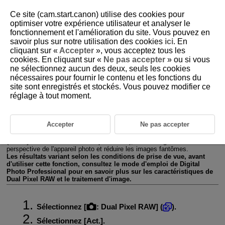
Ce site (cam.start.canon) utilise des cookies pour
optimiser votre expérience utilisateur et analyser le
fonctionnement et l'amélioration du site. Vous pouvez en
savoir plus sur notre utilisation des cookies
ici
. En
D375-060
cliquant sur «
Accepter
», vous acceptez tous les
cookies. En cliquant sur «
Ne pas accepter
» ou si vous
Dual Pixel RAW
ne sélectionnez aucun des deux, seuls les cookies
nécessaires pour fournir le contenu et les fonctions du
site sont enregistrés et stockés. Vous pouvez modifier ce
La prise de vue d'images
ou
avec cette fonction activée
réglage à tout moment.
produit des images Dual Pixel RAW spéciales contenant des
informations Dual Pixel en provenance du capteur d'image. C'est ce
qu'on appelle la prise de vue Dual Pixel RAW.
Lorsque vous traitez ces images dans le logiciel Digital Photo
Accepter
Ne pas accepter
Professional pour appareils photo EOS, vous pouvez tirer parti des
données double pixel pour régler avec précision la résolution apparente
(au moyen des informations de profondeur), décaler légèrement la
perspective de l'appareil photo et réduire les images fantômes.
Les résultats variant selon les conditions de prise de vue, avant
d'utiliser cette fonction, consultez le mode d'emploi de Digital
Photo Professional pour en savoir plus sur les caractéristiques de
Dual Pixel RAW et le traitement d'image.
Sélectionnez [
:
Dual Pixel RAW
] (
).
Sélectionnez [
Act.
].