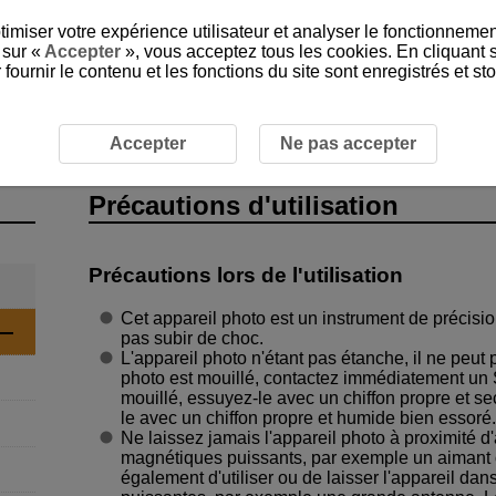
timiser votre expérience utilisateur et analyser le fonctionnemen
 sur «
Accepter
», vous acceptez tous les cookies. En cliquant 
ournir le contenu et les fonctions du site sont enregistrés et s
ions d’utilisation
Accepter
Ne pas accepter
Précautions d'utilisation
Précautions lors de l'utilisation
Cet appareil photo est un instrument de précision
pas subir de choc.
L'appareil photo n'étant pas étanche, il ne peut pa
photo est mouillé, contactez immédiatement un 
mouillé, essuyez-le avec un chiffon propre et sec
le avec un chiffon propre et humide bien essoré.
Ne laissez jamais l'appareil photo à proximité 
magnétiques puissants, par exemple un aimant o
également d'utiliser ou de laisser l'appareil da