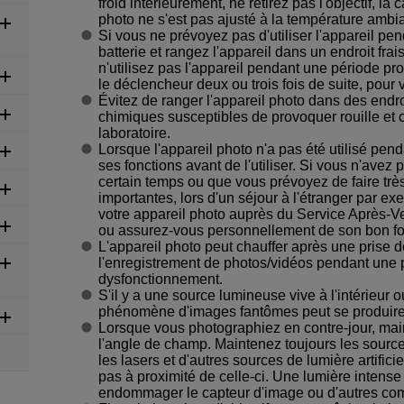
froid intérieurement, ne retirez pas l'objectif, la 
photo ne s'est pas ajusté à la température ambi
Si vous ne prévoyez pas d'utiliser l'appareil pen
batterie et rangez l'appareil dans un endroit frai
n'utilisez pas l'appareil pendant une période 
le déclencheur deux ou trois fois de suite, pour 
Évitez de ranger l'appareil photo dans des endro
chimiques susceptibles de provoquer rouille et
laboratoire.
Lorsque l'appareil photo n'a pas été utilisé pen
ses fonctions avant de l'utiliser. Si vous n'avez 
certain temps ou que vous prévoyez de faire tr
importantes, lors d'un séjour à l'étranger par exe
votre appareil photo auprès du Service Après-V
ou assurez-vous personnellement de son bon f
L'appareil photo peut chauffer après une prise 
l'enregistrement de photos/vidéos pendant une p
dysfonctionnement.
S'il y a une source lumineuse vive à l'intérieur o
phénomène d'images fantômes peut se produire
Lorsque vous photographiez en contre-jour, mai
l'angle de champ. Maintenez toujours les sourc
les lasers et d'autres sources de lumière artifici
pas à proximité de celle-ci. Une lumière intens
endommager le capteur d'image ou d'autres com