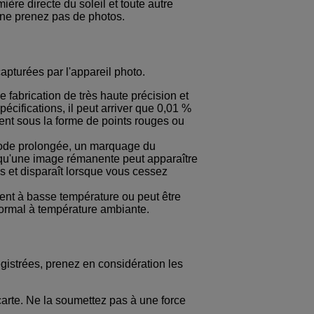
ère directe du soleil et toute autre
s ne prenez pas de photos.
apturées par l'appareil photo.
 fabrication de très haute précision et
cifications, il peut arriver que 0,01 %
hent sous la forme de points rouges ou
riode prolongée, un marquage du
e qu'une image rémanente peut apparaître
s et disparaît lorsque vous cessez
lent à basse température ou peut être
normal à température ambiante.
egistrées, prenez en considération les
 carte. Ne la soumettez pas à une force