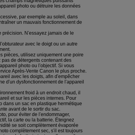
Les champs magnétiques puissants
ppareil photo ou détruire les données
cessive, par exemple au soleil, dans
ntraîner un mauvais fonctionnement de
e précision. N'essayez jamais de le
'obturateur avec le doigt ou un autre
ment.
es pièces, utilisez uniquement une poire
z pas de détergents contenant des
appareil photo ou l'objectif. Si vous
Service Après-Vente Canon le plus proche.
areil avec les doigts, afin d'empêcher
igine d'un dysfonctionnement de l'appareil
ronnement froid à un endroit chaud, il
reil et sur les pièces internes. Pour
oto dans un sac en plastique hermétique
nte avant de le sortir du sac.
oto, pour éviter de l'endommager,
ctif, la carte ou la batterie. Éteignez
umidité se soit complètement évaporée
photo complètement sec, s'il est toujours