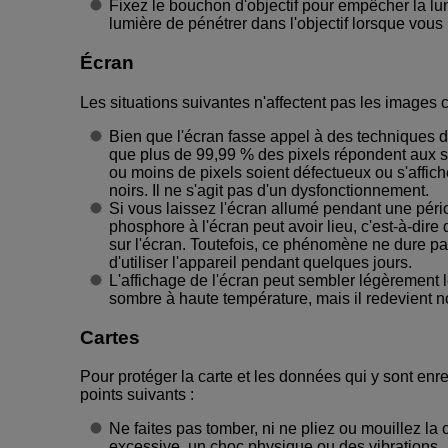
Fixez le bouchon d'objectif pour empêcher la lumi
lumière de pénétrer dans l'objectif lorsque vou
Écran
Les situations suivantes n'affectent pas les images c
Bien que l'écran fasse appel à des techniques de
que plus de 99,99 % des pixels répondent aux spé
ou moins de pixels soient défectueux ou s'affic
noirs. Il ne s'agit pas d'un dysfonctionnement.
Si vous laissez l'écran allumé pendant une pé
phosphore à l'écran peut avoir lieu, c'est-à-dir
sur l'écran. Toutefois, ce phénomène ne dure pa
d'utiliser l'appareil pendant quelques jours.
L'affichage de l'écran peut sembler légèrement 
sombre à haute température, mais il redevient 
Cartes
Pour protéger la carte et les données qui y sont enr
points suivants :
Ne faites pas tomber, ni ne pliez ou mouillez la
excessive, un choc physique ou des vibrations.