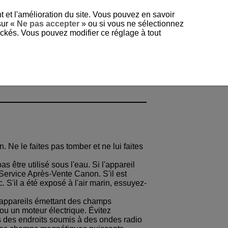
t et l'amélioration du site. Vous pouvez en savoir
sur «
Ne pas accepter
» ou si vous ne sélectionnez
tockés. Vous pouvez modifier ce réglage à tout
. Ne le faites pas tomber et ne lui faites
s être utilisé sous l'eau. Si l'appareil
Service Après-Vente Canon. S'il est
. S'il a été exposé à l'air marin, essuyez-
d'appareils émettant des champs
u un moteur électrique. Évitez
ns des endroits soumis à des ondes radio