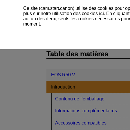
Ce site (cam.start.canon) utilise des cookies pour op
plus sur notre utilisation des cookies
ici
. En cliquant
aucun des deux, seuls les cookies nécessaires pour f
moment.
EOS R50 V
Introduction
Précaut
D375-011
Table des matières
EOS R50 V
Introduction
Contenu de l’emballage
Informations complémentaires
Accessoires compatibles