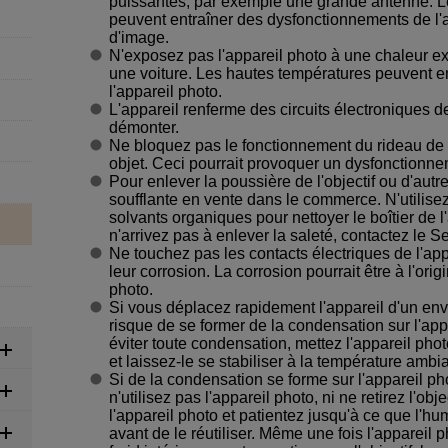
puissantes, par exemple une grande antenne. 
peuvent entraîner des dysfonctionnements de l'a
d'image.
N'exposez pas l'appareil photo à une chaleur ex
une voiture. Les hautes températures peuvent e
l'appareil photo.
L'appareil renferme des circuits électroniques d
démonter.
Ne bloquez pas le fonctionnement du rideau de l
objet. Ceci pourrait provoquer un dysfonctionne
Pour enlever la poussière de l'objectif ou d'autr
soufflante en vente dans le commerce. N'utilise
solvants organiques pour nettoyer le boîtier de l'
n'arrivez pas à enlever la saleté, contactez le 
Ne touchez pas les contacts électriques de l'app
leur corrosion. La corrosion pourrait être à l'or
photo.
Si vous déplacez rapidement l'appareil d'un envi
risque de se former de la condensation sur l'appa
éviter toute condensation, mettez l'appareil ph
et laissez-le se stabiliser à la température ambia
Si de la condensation se forme sur l'appareil ph
n'utilisez pas l'appareil photo, ni ne retirez l'obje
l'appareil photo et patientez jusqu'à ce que l'h
avant de le réutiliser. Même une fois l'appareil 