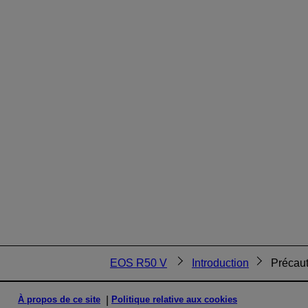
EOS R50 V
Introduction
Précaut
À propos de ce site
Politique relative aux cookies