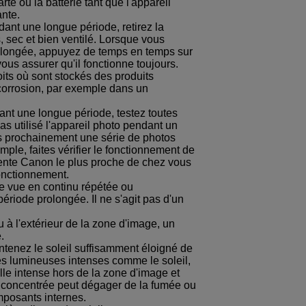
carte ou la batterie tant que l'appareil
ante.
dant une longue période, retirez la
s, sec et bien ventilé. Lorsque vous
prolongée, appuyez de temps en temps sur
vous assurer qu'il fonctionne toujours.
its où sont stockés des produits
 corrosion, par exemple dans un
dant une longue période, testez toutes
pas utilisé l'appareil photo pendant un
ès prochainement une série de photos
mple, faites vérifier le fonctionnement de
ente Canon le plus proche de chez vous
onctionnement.
de vue en continu répétée ou
ériode prolongée. Il ne s'agit pas d'un
u à l'extérieur de la zone d'image, un
.
ntenez le soleil suffisamment éloigné de
es lumineuses intenses comme le soleil,
elle intense hors de la zone d'image et
e concentrée peut dégager de la fumée ou
posants internes.