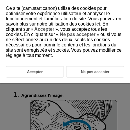
Ce site (cam.start.canon) utilise des cookies pour
optimiser votre expérience utilisateur et analyser le
fonctionnement et l'amélioration du site. Vous pouvez en
savoir plus sur notre utilisation des cookies
ici
. En
D305-139
cliquant sur «
Accepter
», vous acceptez tous les
cookies. En cliquant sur «
Ne pas accepter
» ou si vous
Affichage de l'image agrandie
ne sélectionnez aucun des deux, seuls les cookies
nécessaires pour fournir le contenu et les fonctions du
site sont enregistrés et stockés. Vous pouvez modifier ce
Réglage du ratio d'agrandissement initial
réglage à tout moment.
Réglage de la position d'agrandissement initial
Agrandissement pour les images suivantes
Accepter
Ne pas accepter
Vous pouvez agrandir l'affichage des images que vous avez capturées.
Agrandissez l'image.