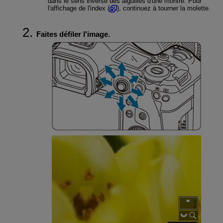
dans le sens inverse des aiguilles d'une montre. Pour
l'affichage de l'index (
), continuez à tourner la molette.
Faites défiler l'image.