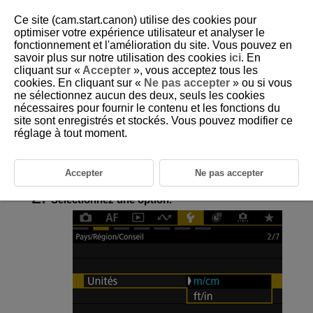
Ce site (cam.start.canon) utilise des cookies pour
optimiser votre expérience utilisateur et analyser le
fonctionnement et l'amélioration du site. Vous pouvez en
savoir plus sur notre utilisation des cookies
ici
. En
D292-172
cliquant sur «
Accepter
», vous acceptez tous les
cookies. En cliquant sur «
Ne pas accepter
» ou si vous
Unités
ne sélectionnez aucun des deux, seuls les cookies
nécessaires pour fournir le contenu et les fonctions du
site sont enregistrés et stockés. Vous pouvez modifier ce
Vous pouvez modifier les unités de l'indicateur de distance affichées lors
du zoom ou de la prise de vue avec mise au point manuelle de [m/cm] à
réglage à tout moment.
[ft/in].
Accepter
Ne pas accepter
Sélectionnez [
:
Unités
] (
).
Sélectionnez une option.