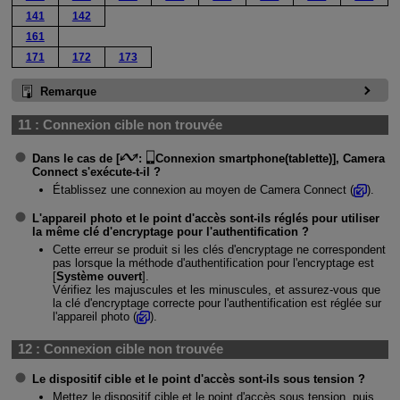
141
142
161
171
172
173
Remarque
11 :
Connexion cible non trouvée
Dans le cas de [
:
Connexion smartphone(tablette)
], Camera
Connect s'exécute-t-il ?
Établissez une connexion au moyen de Camera Connect (
).
L'appareil photo et le point d'accès sont-ils réglés pour utiliser
la même clé d'encryptage pour l'authentification ?
Cette erreur se produit si les clés d'encryptage ne correspondent
pas lorsque la méthode d'authentification pour l'encryptage est
[
Système ouvert
].
Vérifiez les majuscules et les minuscules, et assurez-vous que
la clé d'encryptage correcte pour l'authentification est réglée sur
l'appareil photo (
).
12 :
Connexion cible non trouvée
Le dispositif cible et le point d'accès sont-ils sous tension ?
Mettez le dispositif cible et le point d'accès sous tension, puis