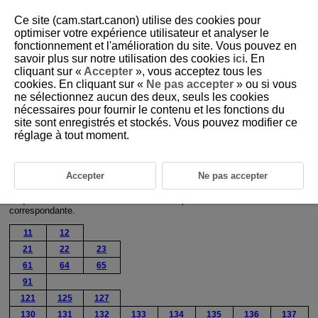
Ce site (cam.start.canon) utilise des cookies pour
optimiser votre expérience utilisateur et analyser le
fonctionnement et l'amélioration du site. Vous pouvez en
savoir plus sur notre utilisation des cookies
ici
. En
D292-155
cliquant sur «
Accepter
», vous acceptez tous les
cookies. En cliquant sur «
Ne pas accepter
» ou si vous
En réponse aux messages d'erreur
ne sélectionnez aucun des deux, seuls les cookies
nécessaires pour fournir le contenu et les fonctions du
site sont enregistrés et stockés. Vous pouvez modifier ce
Si une erreur survient, affichez les détails de l'erreur en suivant l'une des
procédures ci-dessous. Ensuite, éliminez la cause de l'erreur en vous
réglage à tout moment.
reportant aux exemples illustrés dans ce chapitre.
Sélectionnez [
:
Détails erreur
].
Accepter
Ne pas accepter
Sélectionnez [
Détails erreur
] sur l'écran [
Communication
].
Cliquez sur les numéros d'erreur suivants pour sauter à la section
correspondante.
11
12
21
22
23
61
64
65
91
121
125
127
130
131
132
133
134
135
136
137