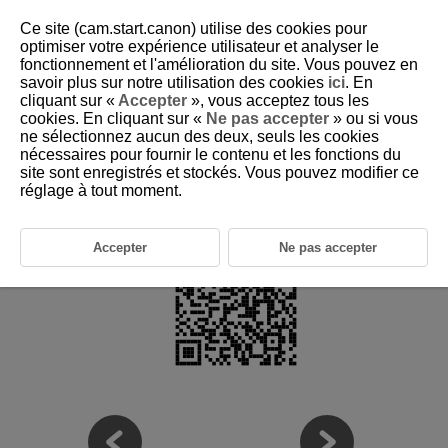
Ce site (cam.start.canon) utilise des cookies pour
optimiser votre expérience utilisateur et analyser le
fonctionnement et l'amélioration du site. Vous pouvez en
savoir plus sur notre utilisation des cookies
ici
. En
D292-005
cliquant sur «
Accepter
», vous acceptez tous les
cookies. En cliquant sur «
Ne pas accepter
» ou si vous
Accessoires compatibles
ne sélectionnez aucun des deux, seuls les cookies
nécessaires pour fournir le contenu et les fonctions du
site sont enregistrés et stockés. Vous pouvez modifier ce
Visitez le site Web suivant pour en savoir plus sur les accessoires
compatibles.
réglage à tout moment.
https://cam.start.canon/H002/
Accepter
Ne pas accepter