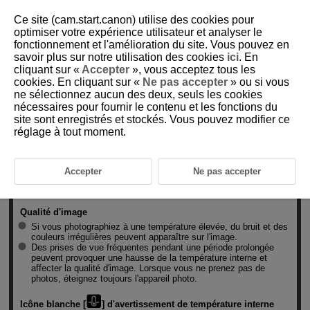
Ce site (cam.start.canon) utilise des cookies pour
optimiser votre expérience utilisateur et analyser le
fonctionnement et l'amélioration du site. Vous pouvez en
savoir plus sur notre utilisation des cookies
ici
. En
D250-106
cliquant sur «
Accepter
», vous acceptez tous les
cookies. En cliquant sur «
Ne pas accepter
» ou si vous
Précautions générales relatives à
ne sélectionnez aucun des deux, seuls les cookies
la prise de photos
nécessaires pour fournir le contenu et les fonctions du
site sont enregistrés et stockés. Vous pouvez modifier ce
réglage à tout moment.
Attention
Ne dirigez pas l'appareil photo vers une source lumineuse
Accepter
Ne pas accepter
intense, par exemple le soleil ou une source lumineuse
artificielle intense, sous peine d'endommager le capteur d'image
ou les pièces internes de l'appareil photo.
Qualité d'image
Si vous photographiez à une température élevée, du bruit et des
couleurs irrégulières peuvent apparaître sur l'image.
Des prises de vue fréquentes pendant une période prolongée
peuvent provoquer une hausse de la température interne et
affecter la qualité d'image. Lorsque vous ne prenez pas de
photos, éteignez toujours l'appareil photo.
Icône blanche [
] d'avertissement de température interne