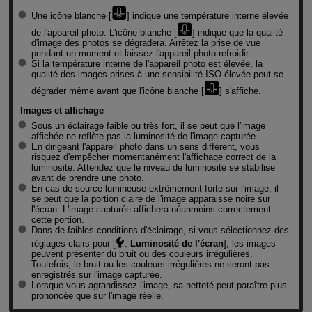
Une icône blanche [
] indique une température interne élevée
de l'appareil photo. L'icône blanche [
] indique que la qualité
d'image des photos se dégradera. Arrêtez la prise de vue
pendant un moment et laissez l'appareil photo refroidir.
Si la température interne de l'appareil photo est élevée, la
qualité des images prises à une sensibilité ISO élevée peut se
dégrader même avant que l'icône blanche [
] s'affiche.
Images et affichage
Sous un éclairage faible ou très fort, il se peut que l'image
affichée ne reflète pas la luminosité de l'image capturée.
En dirigeant l'appareil photo dans un sens différent, vous
risquez d'empêcher momentanément l'affichage correct de la
luminosité. Attendez que le niveau de luminosité se stabilise
avant de prendre une photo.
En cas de source lumineuse extrêmement forte sur l'image, il
se peut que la portion claire de l'image apparaisse noire sur
l'écran. L'image capturée affichera néanmoins correctement
cette portion.
Dans de faibles conditions d'éclairage, si vous sélectionnez des
réglages clairs pour [
:
Luminosité de l'écran
], les images
peuvent présenter du bruit ou des couleurs irrégulières.
Toutefois, le bruit ou les couleurs irrégulières ne seront pas
enregistrés sur l'image capturée.
Lorsque vous agrandissez l'image, sa netteté peut paraître plus
prononcée que sur l'image réelle.