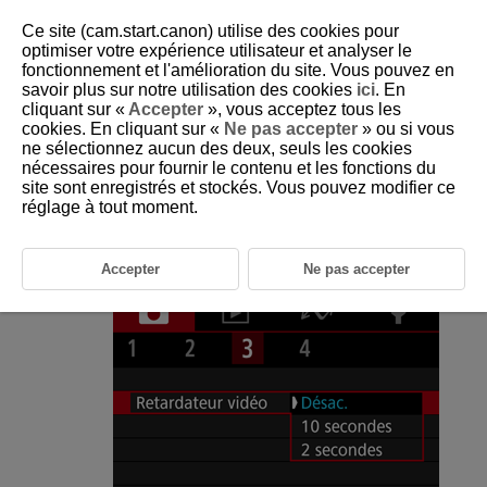
Ce site (cam.start.canon) utilise des cookies pour
optimiser votre expérience utilisateur et analyser le
fonctionnement et l'amélioration du site. Vous pouvez en
savoir plus sur notre utilisation des cookies
ici
. En
D250-032
cliquant sur «
Accepter
», vous acceptez tous les
cookies. En cliquant sur «
Ne pas accepter
» ou si vous
Retardateur vidéo
ne sélectionnez aucun des deux, seuls les cookies
nécessaires pour fournir le contenu et les fonctions du
site sont enregistrés et stockés. Vous pouvez modifier ce
L'enregistrement peut être démarré par le biais du retardateur.
réglage à tout moment.
Sélectionnez [
:
Retardateur vidéo
] (
).
Accepter
Ne pas accepter
Sélectionnez une option.