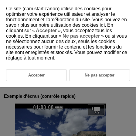
Ce site (cam.start.canon) utilise des cookies pour
optimiser votre expérience utilisateur et analyser le
fonctionnement et l'amélioration du site. Vous pouvez en
savoir plus sur notre utilisation des cookies
ici
. En
D250-020
cliquant sur «
Accepter
», vous acceptez tous les
cookies. En cliquant sur «
Ne pas accepter
» ou si vous
Fonctionnement de l'écran tactile
ne sélectionnez aucun des deux, seuls les cookies
nécessaires pour fournir le contenu et les fonctions du
site sont enregistrés et stockés. Vous pouvez modifier ce
Tapotement
réglage à tout moment.
Glissement
Accepter
Ne pas accepter
Tapotement
Exemple d'écran (contrôle rapide)