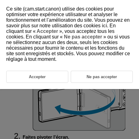
Ce site (cam.start.canon) utilise des cookies pour
optimiser votre expérience utilisateur et analyser le
fonctionnement et l'amélioration du site. Vous pouvez en
savoir plus sur notre utilisation des cookies
ici
. En
D266-017
cliquant sur «
Accepter
», vous acceptez tous les
cookies. En cliquant sur «
Ne pas accepter
» ou si vous
Utilisation de l'écran
ne sélectionnez aucun des deux, seuls les cookies
nécessaires pour fournir le contenu et les fonctions du
site sont enregistrés et stockés. Vous pouvez modifier ce
Vous pouvez modifier l'orientation et l'angle de l'écran.
réglage à tout moment.
Ouvrez l'écran.
Accepter
Ne pas accepter
Faites pivoter l'écran.