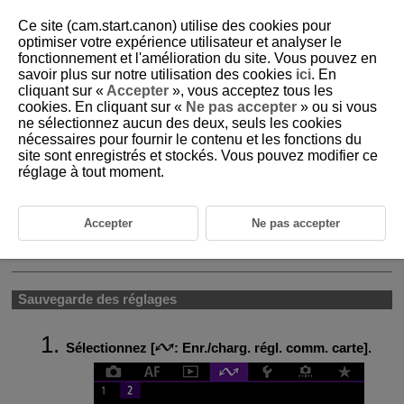
Ce site (cam.start.canon) utilise des cookies pour
optimiser votre expérience utilisateur et analyser le
fonctionnement et l'amélioration du site. Vous pouvez en
savoir plus sur notre utilisation des cookies
ici
. En
D146-221
cliquant sur «
Accepter
», vous acceptez tous les
cookies. En cliquant sur «
Ne pas accepter
» ou si vous
Enregistrer/charger les réglages
ne sélectionnez aucun des deux, seuls les cookies
de communication sur la carte
nécessaires pour fournir le contenu et les fonctions du
site sont enregistrés et stockés. Vous pouvez modifier ce
réglage à tout moment.
Les réglages sur l'onglet Fonctions sans fil peuvent être sauvegardés
sur une carte et appliqués à d'autres appareils photo. Les réglages
configurés sur l'onglet Fonctions sans fil sur d'autres appareils photo
peuvent également être appliqués à l'appareil photo que vous utiliserez.
Accepter
Ne pas accepter
Remarque
Sauvegarde des réglages
Sélectionnez [
:
Enr./charg. régl. comm. carte
].