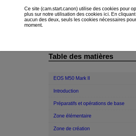
Ce site (cam.start.canon) utilise des cookies pour op
plus sur notre utilisation des cookies
ici
. En cliquant
aucun des deux, seuls les cookies nécessaires pour f
moment.
EOS M50 Mark II
Référence
Aff
D102-202
Table des matières
EOS M50 Mark II
Introduction
Préparatifs et opérations de base
Zone élémentaire
Zone de création