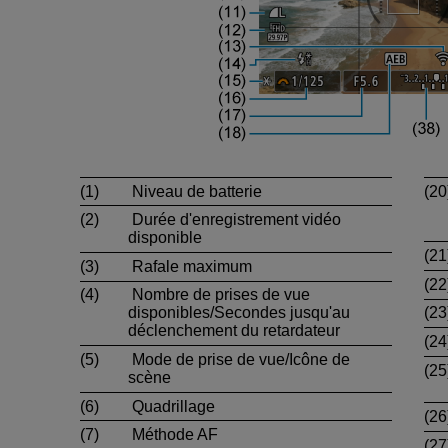
(1)
Niveau de batterie
(20
(2)
Durée d'enregistrement vidéo
disponible
(21
(3)
Rafale maximum
(22
(4)
Nombre de prises de vue
disponibles/Secondes jusqu'au
(23
déclenchement du retardateur
(24
(5)
Mode de prise de vue/Icône de
(25
scène
(6)
Quadrillage
(26
(7)
Méthode AF
(27