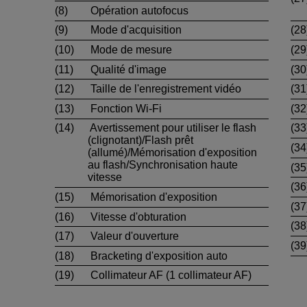
(8)
Opération autofocus
(9)
Mode d'acquisition
(28
(10)
Mode de mesure
(29
(11)
Qualité d'image
(30
(12)
Taille de l'enregistrement vidéo
(31
(13)
Fonction
Wi-Fi
(32
(14)
Avertissement pour utiliser le flash
(33
(clignotant)/Flash prêt
(34
(allumé)/Mémorisation d'exposition
au flash/Synchronisation haute
(35
vitesse
(36
(15)
Mémorisation d'exposition
(37
(16)
Vitesse d'obturation
(38
(17)
Valeur d'ouverture
(39
(18)
Bracketing d'exposition auto
(19)
Collimateur AF (1 collimateur AF)