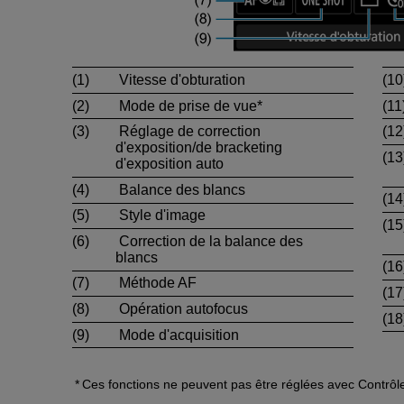
(1)
Vitesse d'obturation
(10
(2)
Mode de prise de vue*
(11
(3)
Réglage de correction
(12
d'exposition/de bracketing
(13
d'exposition auto
(4)
Balance des blancs
(14
(5)
Style d'image
(15
(6)
Correction de la balance des
blancs
(16
(7)
Méthode AF
(17
(8)
Opération autofocus
(18
(9)
Mode d'acquisition
Ces fonctions ne peuvent pas être réglées avec Contrôle