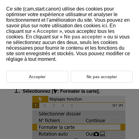
Ce site (cam.start.canon) utilise des cookies pour
optimiser votre expérience utilisateur et analyser le
fonctionnement et l'amélioration du site. Vous pouvez en
savoir plus sur notre utilisation des cookies
ici
. En
D102-172
cliquant sur «
Accepter
», vous acceptez tous les
cookies. En cliquant sur «
Ne pas accepter
» ou si vous
Formatage
ne sélectionnez aucun des deux, seuls les cookies
nécessaires pour fournir le contenu et les fonctions du
site sont enregistrés et stockés. Vous pouvez modifier ce
Si la carte est neuve ou a été formatée précédemment (initialisée) sur un
autre appareil photo ou ordinateur, formatez-la avec cet appareil photo.
réglage à tout moment.
Attention
Accepter
Ne pas accepter
Sélectionnez [
:
Formater la carte
].