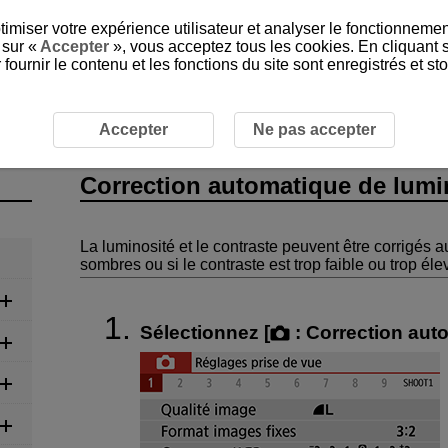
timiser votre expérience utilisateur et analyser le fonctionnemen
 sur «
Accepter
», vous acceptez tous les cookies. En cliquant 
ournir le contenu et les fonctions du site sont enregistrés et s
registrement vidéo
Prise de photos
Correction automati
Accepter
Ne pas accepter
Correction automatique de lumi
La luminosité et le contraste peuvent être corrigés 
sombres ou si le contraste est trop faible ou trop éle
Sélectionnez [
:
Correction auto