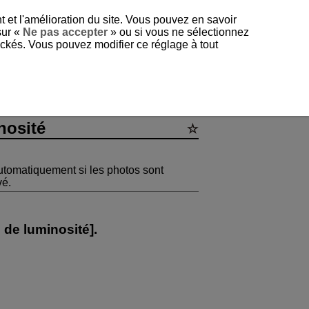
t et l'amélioration du site. Vous pouvez en savoir
sur «
Ne pas accepter
» ou si vous ne sélectionnez
tockés. Vous pouvez modifier ce réglage à tout
que de luminosité
nosité
automatiquement si les photos sont
vé.
 de luminosité
].