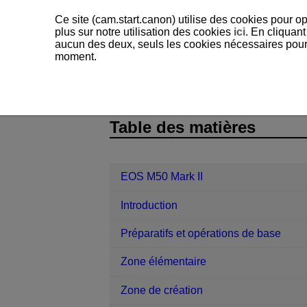
Ce site (cam.start.canon) utilise des cookies pour op
plus sur notre utilisation des cookies
ici
. En cliquant
aucun des deux, seuls les cookies nécessaires pour f
moment.
EOS M50 Mark II
Prise de vue et en
D102-068
Table des matières
EOS M50 Mark II
Introduction
Préparatifs et opérations de base
Zone élémentaire
Zone de création