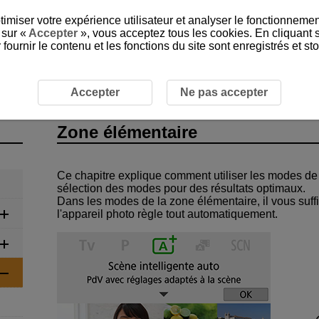
timiser votre expérience utilisateur et analyser le fonctionnemen
 sur «
Accepter
», vous acceptez tous les cookies. En cliquant 
ournir le contenu et les fonctions du site sont enregistrés et s
Accepter
Ne pas accepter
Zone élémentaire
Ce chapitre explique comment utiliser les modes de 
sélection des modes pour des résultats optimaux.
Dans les modes de la zone élémentaire, il vous suffi
l'appareil photo règle tout automatiquement.