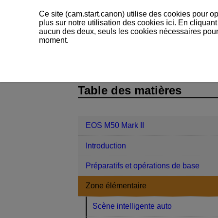
Ce site (cam.start.canon) utilise des cookies pour op
plus sur notre utilisation des cookies
ici
. En cliquant
aucun des deux, seuls les cookies nécessaires pour f
moment.
EOS M50 Mark II
Zone élémentaire
D102-024
Table des matières
EOS M50 Mark II
Introduction
Préparatifs et opérations de base
Zone élémentaire
Scène intelligente auto