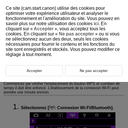
Ce site (cam.start.canon) utilise des cookies pour
optimiser votre expérience utilisateur et analyser le
fonctionnement et l'amélioration du site. Vous pouvez en
savoir plus sur notre utilisation des cookies
ici
. En
D185-178
cliquant sur «
Accepter
», vous acceptez tous les
cookies. En cliquant sur «
Ne pas accepter
» ou si vous
Connexion
Wi-Fi
via un point
ne sélectionnez aucun des deux, seuls les cookies
d'accès
nécessaires pour fournir le contenu et les fonctions du
site sont enregistrés et stockés. Vous pouvez modifier ce
réglage à tout moment.
Mode de point d'accès de l'appareil photo
Configuration manuelle de l'adresse IP
Accepter
Ne pas accepter
Cette section décrit comment rejoindre un réseau
Wi-Fi
via un point
d'accès compatible avec le WPS (mode PBC).
Commencez par vérifier l'emplacement du bouton WPS et combien de
temps il doit être enfoncé. L'établissement de la connexion
Wi-Fi
peut
prendre une minute environ.
Sélectionnez [
:
Connexion Wi-Fi/Bluetooth
].