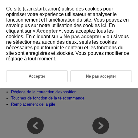
Ce site (cam.start.canon) utilise des cookies pour
optimiser votre expérience utilisateur et analyser le
fonctionnement et l'amélioration du site. Vous pouvez en
savoir plus sur notre utilisation des cookies
ici
. En
D403-008
cliquant sur «
Accepter
», vous acceptez tous les
cookies. En cliquant sur «
Ne pas accepter
» ou si vous
Préparatifs et opérations de base
ne sélectionnez aucun des deux, seuls les cookies
nécessaires pour fournir le contenu et les fonctions du
site sont enregistrés et stockés. Vous pouvez modifier ce
Ce chapitre explique la méthode de connexion de l'appareil photo et les
opérations de base.
réglage à tout moment.
Connexion de la télécommande et de l'appareil photo
Prise de photos
Accepter
Ne pas accepter
Enregistrement vidéo
Utilisation du zoom
Réglage de la correction d'exposition
Touches de fonction de la télécommande
Remplacement de la pile