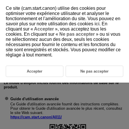
Ce site (cam.start.canon) utilise des cookies pour
optimiser votre expérience utilisateur et analyser le
fonctionnement et l'amélioration du site. Vous pouvez en
savoir plus sur notre utilisation des cookies
ici
. En
D403-003
cliquant sur «
Accepter
», vous acceptez tous les
cookies. En cliquant sur «
Ne pas accepter
» ou si vous
Modes d'emploi
ne sélectionnez aucun des deux, seuls les cookies
nécessaires pour fournir le contenu et les fonctions du
site sont enregistrés et stockés. Vous pouvez modifier ce
réglage à tout moment.
Accepter
Ne pas accepter
Le mode d'emploi inclus fournit des informations de base sur le
produit.
Guide d'utilisation avancée
Ce Guide d'utilisation avancée fournit des instructions complètes.
Pour obtenir le Guide d'utilisation avancée le plus récent, consultez
le site Web suivant.
https://cam.start.canon/A011/