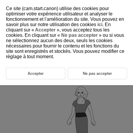
Ce site (cam.start.canon) utilise des cookies pour
optimiser votre expérience utilisateur et analyser le
fonctionnement et l'amélioration du site. Vous pouvez en
savoir plus sur notre utilisation des cookies
ici
. En
D255-035
cliquant sur «
Accepter
», vous acceptez tous les
cookies. En cliquant sur «
Ne pas accepter
» ou si vous
Flash automatique avec un
ne sélectionnez aucun des deux, seuls les cookies
récepteur
nécessaires pour fournir le contenu et les fonctions du
site sont enregistrés et stockés. Vous pouvez modifier ce
réglage à tout moment.
Rétroéclairage de l'écran LCD
Photographie avec flash appliquant des fonctions sans fil
Accepter
Ne pas accepter
Utilisation de plusieurs émetteurs